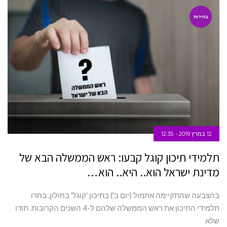
בחירות
12 במרץ 2019
12:35
תלמידי תיכון קוגל קבעו: ראש הממשלה הבא של
מדינת ישראל הוא.. היא.. הוא…
בהצבעה שהתקיימה אתמול (יום ב') בתיכון 'קוגל' בחולון, בחרו
תלמידי התיכון את ראש הממשלה שלהם ל-4 השנים הקרובות. תודו
שלא