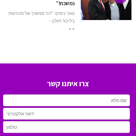
נמשכת!”
נאור ניסים: “דור ממשיך של מנהיגות
בליכוד חולון –
◄◄
צרו איתנו קשר