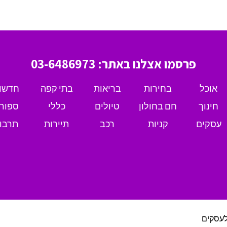
פרסמו אצלנו באתר: 03-6486973
אוכל
בחירות
בריאות
בתי קפה
חדשו
חינוך
חם בחולון
טיולים
כללי
ספור
עסקים
קניות
רכב
תיירות
תרבו
לעסקים