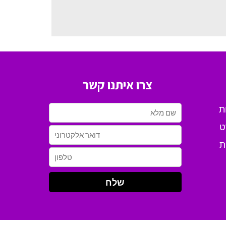
צרו איתנו קשר
ת
ט
ת