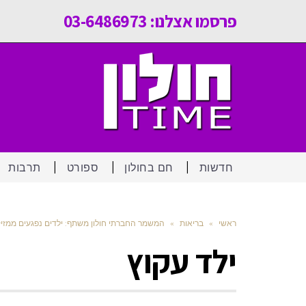
פרסמו אצלנו: 03-6486973
חדשות
חם בחולון
ספורט
תרבות
ראשי
»
בריאות
»
המשמר החברתי חולון משתף: ילדים נפגעים ממזיק
ילד עקוץ