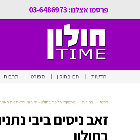
פרסמו אצלנו: 03-6486973
חדשות
חם בחולון
ספורט
תרבות
ראשי
»
בחירות
»
מתפקדי הליכוד בחולון – זה הזמן לדעת את האמת
זאב ניסים ביבי נתני
בחולון