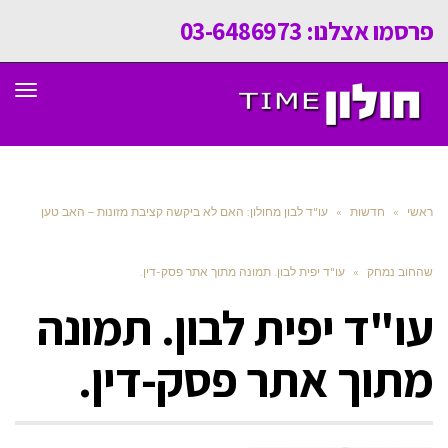
פרסמו אצלנו: 03-6486973
תפר
ראשי
»
חדשות
»
עו"ד לבון מחולון: האם לא ביקשה קציבת מזונות – האב טען
שהחוב נמחק
»
עו"ד יפית לבון. תמונה מתוך אתר פסק-דין.
עו"ד יפית לבון. תמונה
מתוך אתר פסק-דין.