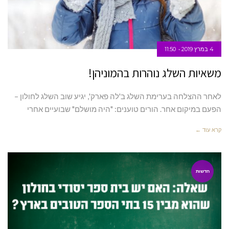
4 במרץ 2019
11:50
משאיות השלג נוהרות בהמוניהן!
לאחר ההצלחה בערימת השלג ב'לה פארק', יגיע שוב השלג לחולון –
הפעם במיקום אחר. הורים טוענים: "היה מושלם" שבועיים אחרי
קרא עוד ←
חדשות