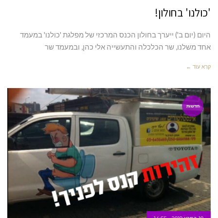
'כולנו' בחולון!
היום (יום ב') ייערך בחולון הכנס המרכזי של מפלגת 'כולנו' במעמד
אחד משלנו, שר הכלכלה והתעשייה אלי כהן, ובמעמד שר
קרא עוד ←
חדשות