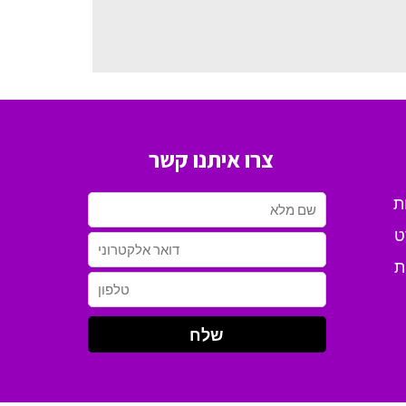
צרו איתנו קשר
ת
ט
ת