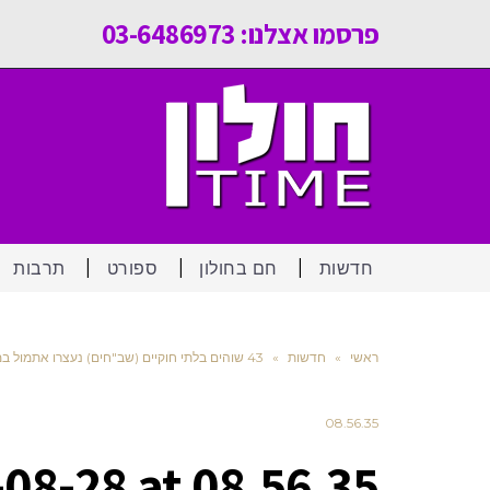
פרסמו אצלנו: 03-6486973
חדשות
חם בחולון
ספורט
תרבות
ראשי
»
חדשות
»
43 שוהים בלתי חוקיים (שב"חים) נעצרו אתמול במסגרת פעילות משטרתית ממוקדת של שוטרי יס"מ תל אביב ויחידת הכלבנים. כמו כן נעצרו 5 מעסיקים ו 2 מסיעי שב"ח
08.56.35
8-28 at 08.56.35