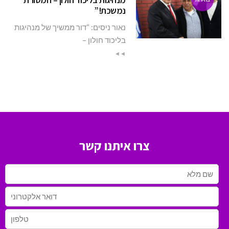
נמשכת!”
נאור ניסים: “דור ממשיך של מנהיגות
בליכוד חולון –
◄◄
צרו איתנו קשר