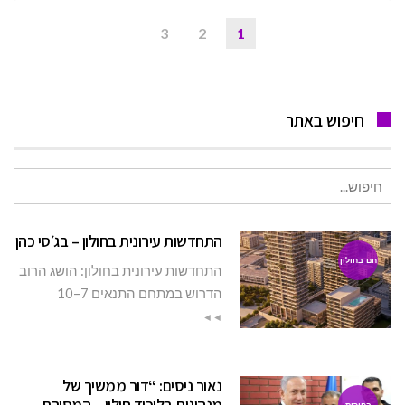
3
2
1
חיפוש באתר
חיפוש
עבור:
התחדשות עירונית בחולון – בג׳סי כהן
חם בחולון
התחדשות עירונית בחולון: הושג הרוב
הדרוש במתחם התנאים 7–10
◄◄
נאור ניסים: “דור ממשיך של
מנהיגות בליכוד חולון – המסורת
בחירות